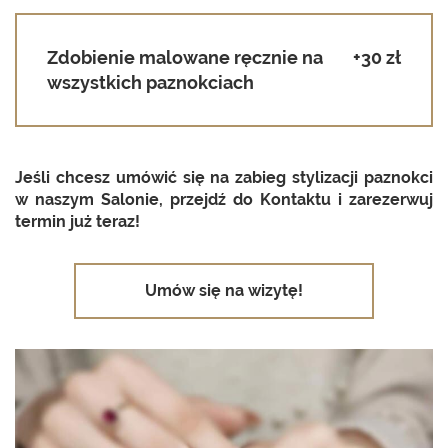
Zdobienie malowane ręcznie na
+30 zł
wszystkich paznokciach
Jeśli chcesz umó­wić się na za­bieg sty­li­za­cji pa­znok­ci
w na­szym Sa­lo­nie, przejdź do Kon­tak­tu i za­re­zer­wuj
ter­min już teraz!
Umów się na wizytę!