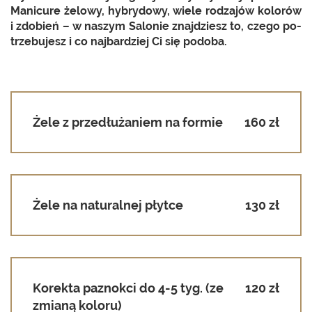
Ma­ni­cu­re że­lo­wy, hy­bry­do­wy, wiele ro­dza­jów ko­lo­rów
i zdo­bień – w na­szym Sa­lo­nie znaj­dziesz to, czego po­
trze­bu­jesz i co naj­bar­dziej Ci się po­do­ba.
Żele z przedłużaniem na formie
160 zł
Żele na naturalnej płytce
130 zł
Korekta paznokci do 4-5 tyg. (ze
120 zł
zmianą koloru)