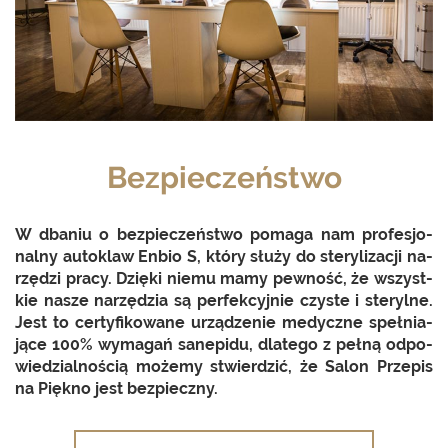
Bezpieczeństwo
W dba­niu o bez­pie­czeń­stwo po­ma­ga nam pro­fe­sjo­
nal­ny au­to­klaw Enbio S, który służy do ste­ry­li­za­cji na­
rzę­dzi pracy. Dzię­ki niemu mamy pew­ność, że wszyst­
kie nasze na­rzę­dzia są per­fek­cyj­nie czy­ste i ste­ryl­ne.
Jest to cer­ty­fi­ko­wa­ne urzą­dze­nie me­dycz­ne speł­nia­
ją­ce 100% wy­ma­gań sa­ne­pi­du, dla­te­go z pełną od­po­
wie­dzial­no­ścią mo­że­my stwier­dzić, że Salon Prze­pis
na Pięk­no jest bez­piecz­ny.