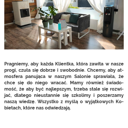
Pra­gnie­my, aby każda Klient­ka, która za­wi­ta w nasze
progi, czuła się do­brze i swo­bod­nie. Chce­my, aby at­
mos­fe­ra pa­nu­ją­ca w na­szym Sa­lo­nie spra­wia­ła, że
chce się do niego wra­cać. Mamy rów­nież świa­do­
mość, że aby być naj­lep­szym, trze­ba stale się roz­wi­
jać, dla­te­go nie­ustan­nie się szko­li­my i po­sze­rza­my
naszą wie­dzę. Wszyst­ko z myślą o wy­jąt­ko­wych Ko­
bie­tach, które nas od­wie­dza­ją.