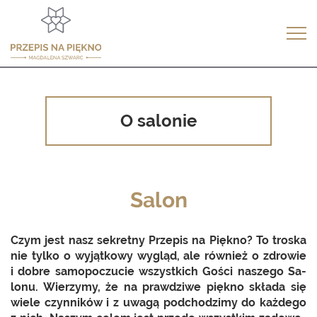
Tog
nav
O salonie
Salon
Czym jest nasz se­kret­ny Prze­pis na Pięk­no? To tro­ska
nie tylko o wy­jąt­ko­wy wy­gląd, ale rów­nież o zdro­wie
i dobre sa­mo­po­czu­cie wszyst­kich Gości na­sze­go Sa­
lo­nu. Wie­rzy­my, że na praw­dzi­we pięk­no skła­da się
wiele czyn­ni­ków i z uwagą pod­cho­dzi­my do każ­de­go