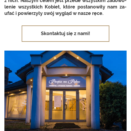
z nich. Na­szym celem jest przede wszyst­kim za­do­wo­
le­nie wszyst­kich Ko­biet, które po­sta­no­wi­ły nam za­
ufać i po­wie­rzy­ły swój wy­gląd w nasze ręce.
Skontaktuj się z nami!