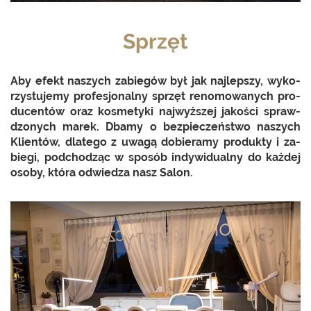
Sprzęt
Aby efekt na­szych za­bie­gów był jak naj­lep­szy, wy­ko­
rzy­stu­je­my pro­fe­sjo­nal­ny sprzęt re­no­mo­wa­nych pro­
du­cen­tów oraz ko­sme­ty­ki naj­wyż­szej ja­ko­ści spraw­
dzo­nych marek. Dbamy o bez­pie­czeń­stwo na­szych
Klien­tów, dla­te­go z uwagą do­bie­ra­my pro­duk­ty i za­
bie­gi, pod­cho­dząc w spo­sób in­dy­wi­du­al­ny do każ­dej
osoby, która od­wie­dza nasz Salon.